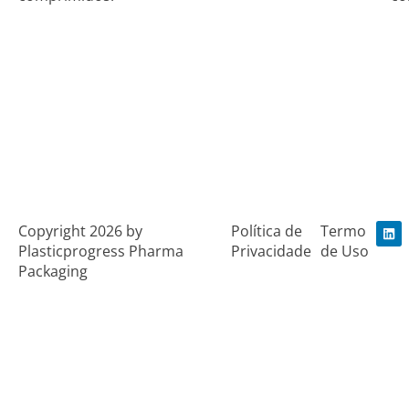
L
Copyright 2026 by
Política de
Termo
i
Plasticprogress Pharma
Privacidade
de Uso
n
k
Packaging
e
d
i
n