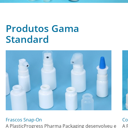
Produtos Gama
Standard
Frascos Snap-On
Co
A PlasticProgress Pharma Packaging desenvolveu e
A 