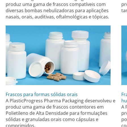
produz uma gama de frascos compatíveis com
pr
diversas bombas nebulizadoras para aplicações
ta
nasais, orais, auditivas, oftalmológicas e tópicas.
Frascos para formas sólidas orais
Fr
A PlasticProgress Pharma Packaging desenvolveu e
hu
produz uma gama de frascos contentores em
A 
Polietileno de Alta Densidade para formulações
pr
sólidas e granuladas orais como cápsulas e
po
comprimidos.
co